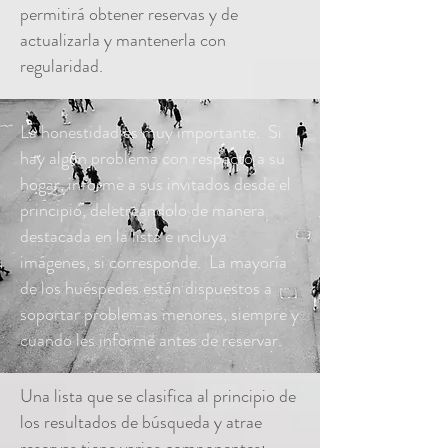
permitirá obtener reservas y de
actualizarla y mantenerla con
regularidad.
La honestidad es muy importante. Si
hay algún problema con respecto a su
hogar, informe a sus invitados desde el
principio, deletreándolo de manera
destacada en la lista e incluya
imágenes, si corresponde. La mayoría
de los huéspedes están dispuestos a
soportar problemas menores, siempre y
cuando les informe antes de reservar.
Una lista que se clasifica al principio de
los resultados de búsqueda y atrae