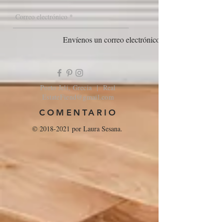
Envíenos un correo electrónico
Porto Jeli, Grecia | Real
EstateFiend@gmail.com
COMENTARIO
©
2018-2021
por Laura Sesana.