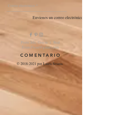
Envíenos un correo electrónico
Porto Jeli, Grecia | Real
EstateFiend@gmail.com
COMENTARIO
©
2018-2021
por Laura Sesana.