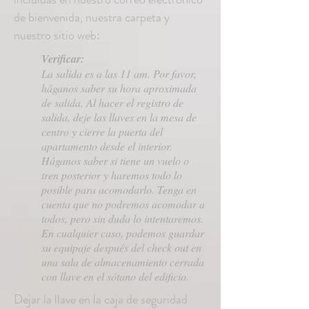
de bienvenida, nuestra carpeta y
nuestro sitio web:
Verificar:
La salida es a las 11 am. Por favor,
háganos saber su hora aproximada
de salida. Al hacer el registro de
salida, deje las llaves en la mesa de
centro y cierre la puerta del
apartamento desde el interior.
Háganos saber si tiene un vuelo o
tren posterior y haremos todo lo
posible para acomodarlo. Tenga en
cuenta que no podremos acomodar a
todos, pero sin duda lo intentaremos.
En cualquier caso, podemos guardar
su equipaje después del check out en
una sala de almacenamiento cerrada
con llave en el sótano del edificio.
Dejar la llave en la caja de seguridad