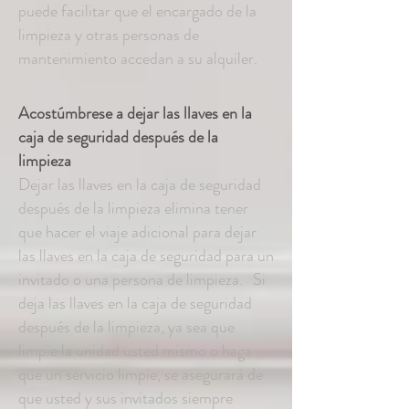
puede facilitar que el encargado de la
limpieza y otras personas de
mantenimiento accedan a su alquiler.
Acostúmbrese a dejar las llaves en la
caja de seguridad después de la
limpieza
Dejar las llaves en la caja de seguridad
después de la limpieza elimina tener
que hacer el viaje adicional para dejar
las llaves en la caja de seguridad para un
invitado o una persona de limpieza.
Si
deja las llaves en la caja de seguridad
después de la limpieza, ya sea que
limpie la unidad usted mismo o haga
que un servicio limpie, se asegurará de
que usted y sus invitados siempre