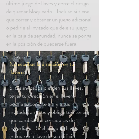
último juego de llaves y corre el riesgo
de quedar bloqueado.
Incluso si tiene
que correr y obtener un juego adicional
o pedirle al invitado que deje su juego
en la caja de seguridad, nunca se ponga
en la posición de quedarse fuera.
No escribas la dirección en tu
llavero.
Si tus invitados pierden sus llaves,
tener tu dirección en el llavero
podría exponerte a ti y a tus
invitados a robos y obligarte a tener
que cambiar las cerraduras de
inmediato.
Si el juego de llaves
incluye una llave de su edificio,