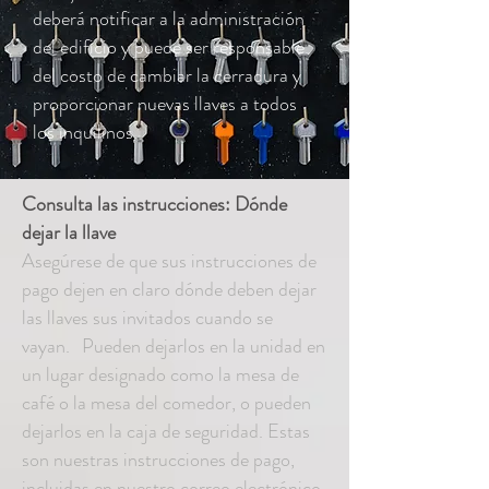
deberá notificar a la administración
del edificio y puede ser responsable
del costo de cambiar la cerradura y
proporcionar nuevas llaves a todos
los inquilinos.
Consulta las instrucciones: Dónde
dejar la llave
Asegúrese de que sus instrucciones de
pago dejen en claro dónde deben dejar
las llaves sus invitados cuando se
vayan.
Pueden dejarlos en la unidad en
un lugar designado como la mesa de
café o la mesa del comedor, o pueden
dejarlos en la caja de seguridad. Estas
son nuestras instrucciones de pago,
incluidas en nuestro correo electrónico