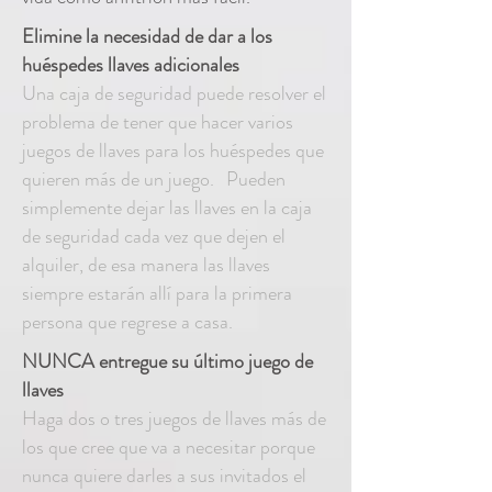
Elimine la necesidad de dar a los
huéspedes llaves adicionales
Una caja de seguridad puede resolver el
problema de tener que hacer varios
juegos de llaves para los huéspedes que
quieren más de un juego.
Pueden
simplemente dejar las llaves en la caja
de seguridad cada vez que dejen el
alquiler, de esa manera las llaves
siempre estarán allí para la primera
persona que regrese a casa.
NUNCA entregue su último juego de
llaves
Haga dos o tres juegos de llaves más de
los que cree que va a necesitar porque
nunca quiere darles a sus invitados el