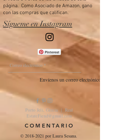
página. Como Asociado de Amazon, gano
con las compras que califican.
Sígueme en Instagram
Pinterest
Envíenos un correo electrónico
Porto Jeli, Grecia | Real
EstateFiend@gmail.com
COMENTARIO
©
2018-2021
por Laura Sesana.