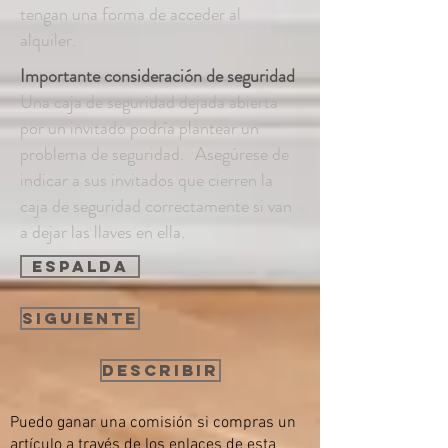
tengan una forma de acceder al
alquiler.
Importante consideración de seguridad
Una caja de seguridad dejada abierta
por un invitado podría plantear un
problema de seguridad.
Asegúrese de
indicar a sus invitados que cierren la
caja de seguridad correctamente si van
a dejar las llaves en ella.
espalda
Siguiente
Describir
Puedo ganar una comisión si compras un
artículo a través de los enlaces de esta