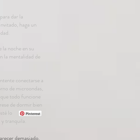
para dar la
invitado, haga un
idad.
e la noche en su
n la mentalidad de
 intente conectarse a
horno de microondas,
e que todo funcione
ese de dormir bien
sté lo
Pinterest
y tranquila.
parecer demasiado,