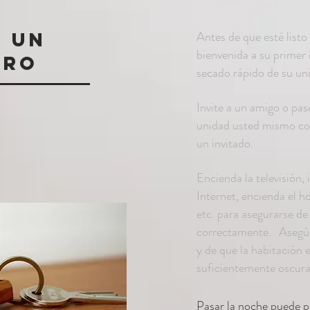
r un
Antes de que esté listo 
bienvenida a su primer 
cro
secado rápido de su un
Invite a un amigo o pas
unidad usted mismo co
un invitado.
Encienda la televisión,
Internet, encienda el 
etc. para asegurarse d
correctamente.
Asegúr
y de que la habitación e
suficientemente oscura 
Pasar la noche puede 