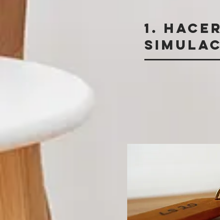
1. hace
simula