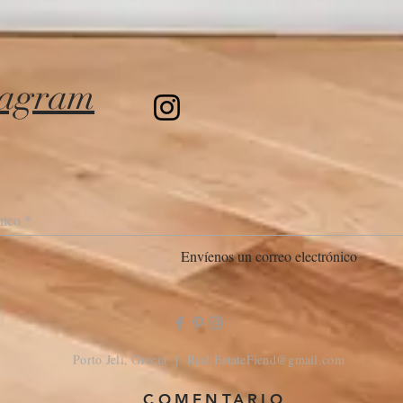
tagram
Envíenos un correo electrónico
Porto Jeli, Grecia | Real
EstateFiend@gmail.com
COMENTARIO