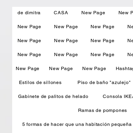
de dimitra
CASA
New Page
New 
New Page
New Page
New Page
N
New Page
New Page
New Page
N
New Page
New Page
New Page
N
New Page
New Page
New Page
Hashtag
Estilos de sillones
Piso de baño "azulejo"
Gabinete de palitos de helado
Consola IKE
Ramas de pompones
5 formas de hacer que una habitación pequeña