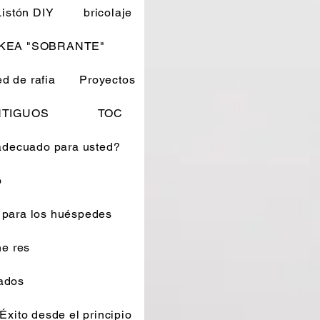
Listón DIY
bricolaje
IKEA "SOBRANTE"
d de rafia
Proyectos
ANTIGUOS
TOC
 adecuado para usted?
o
e para los huéspedes
ne res
tados
. Éxito desde el principio