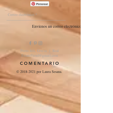
Pinterest
Envíenos un correo electrónico
Porto Jeli, Grecia | Real
EstateFiend@gmail.com
COMENTARIO
©
2018-2021
por Laura Sesana.