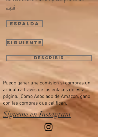
aquí
.
espalda
Siguiente
Describir
Puedo ganar una comisión si compras un
artículo a través de los enlaces de esta
página. Como Asociado de Amazon, gano
con las compras que califican.
Sígueme en Instagram