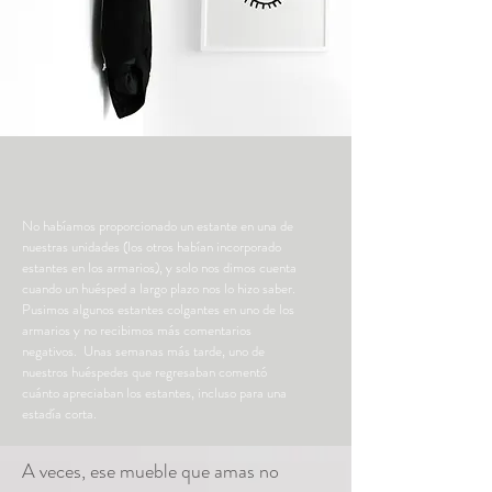
No habíamos proporcionado un estante en una de
nuestras unidades (los otros habían incorporado
estantes en los armarios), y solo nos dimos cuenta
cuando un huésped a largo plazo nos lo hizo saber.
Pusimos algunos estantes colgantes en uno de los
armarios y no recibimos más comentarios
negativos. Unas semanas más tarde, uno de
nuestros huéspedes que regresaban comentó
cuánto apreciaban los estantes, incluso para una
estadía corta.
A veces, ese mueble que amas no