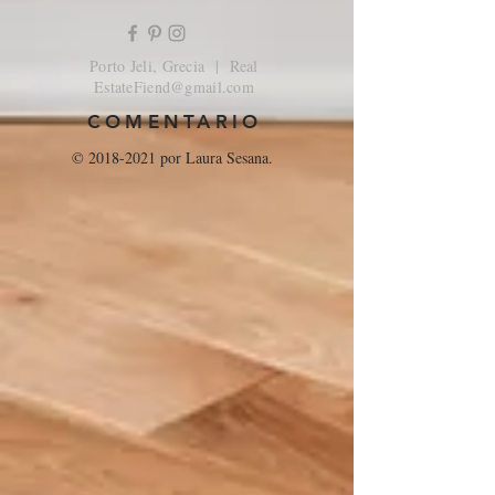
Porto Jeli, Grecia | Real
EstateFiend@gmail.com
COMENTARIO
©
2018-2021
por Laura Sesana.